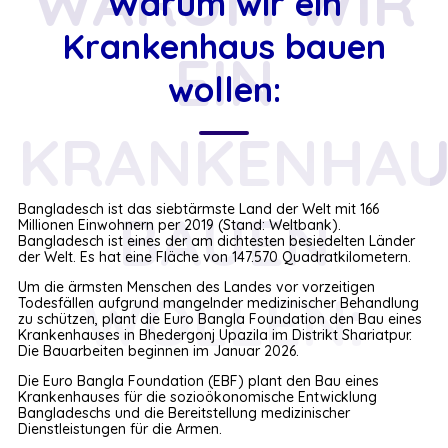
WARUM WIR
Warum wir ein
Krankenhaus bauen
EIN
wollen:
KRANKENHAU
Bangladesch ist das siebtärmste Land der Welt mit 166
BAUEN
Millionen Einwohnern per 2019 (Stand: Weltbank).
Bangladesch ist eines der am dichtesten besiedelten Länder
der Welt. Es hat eine Fläche von 147.570 Quadratkilometern.
Um die ärmsten Menschen des Landes vor vorzeitigen
WOLLEN:
Todesfällen aufgrund mangelnder medizinischer Behandlung
zu schützen, plant die Euro Bangla Foundation den Bau eines
Krankenhauses in Bhedergonj Upazila im Distrikt Shariatpur.
Die Bauarbeiten beginnen im Januar 2026.
Die Euro Bangla Foundation (EBF) plant den Bau eines
Krankenhauses für die sozioökonomische Entwicklung
Bangladeschs und die Bereitstellung medizinischer
Dienstleistungen für die Armen.