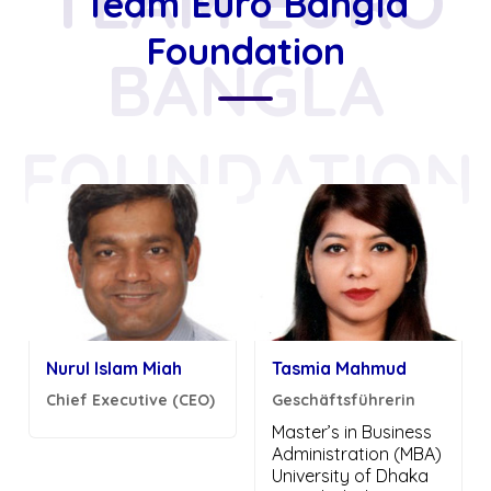
TEAM EURO
Team Euro Bangla
Foundation
BANGLA
FOUNDATION
Nurul Islam Miah
Tasmia Mahmud
Chief Executive (CEO)
Geschäftsführerin
Master’s in Business
Administration (MBA)
University of Dhaka