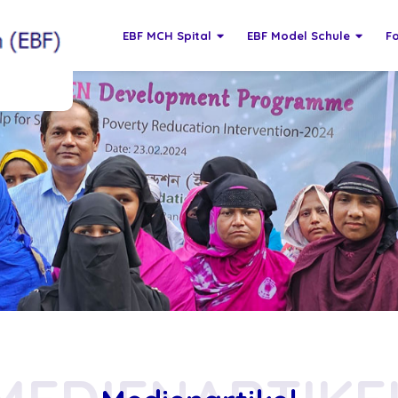
EBF MCH Spital
EBF Model Schule
F