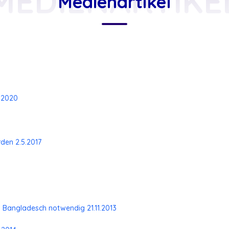
MEDIENARTIKE
Medienartikel
7.2020
den 2.5.2017
in Bangladesch notwendig 21.11.2013