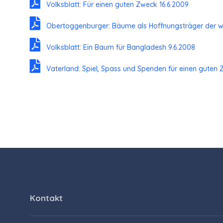
Volksblatt: Für einen guten Zweck 16.6.2009
Obertoggenburger: Bäume als Hoffnungsträger der wir
Volksblatt: Ein Baum für Bangladesh 9.6.2008
Vaterland: Spiel, Spass und Spenden für einen guten 
Kontakt