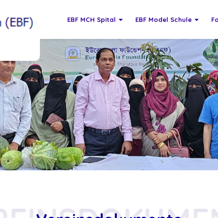
EBF MCH Spital
EBF Model Schule
F